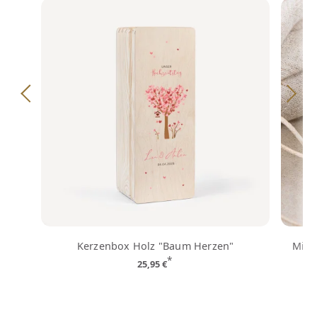
Kerzenbox Holz "Baum Herzen"
Mini 
*
25,95 €