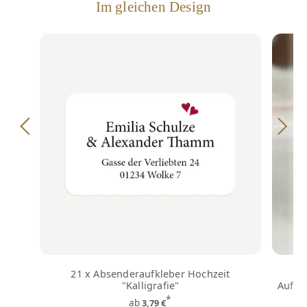
Im gleichen Design
21 x Absenderaufkleber Hochzeit
Ga
"Kalligrafie"
Aufkle
*
ab
3,79 €