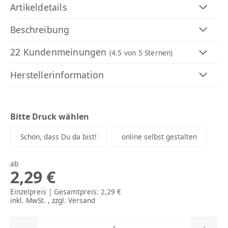
Artikeldetails
Beschreibung
22 Kundenmeinungen
(4.5
von 5 Sternen)
Herstellerinformation
Bitte Druck wählen
Schön, dass Du da bist!
online se
Schön, dass Du da bist!
online selbst gestalten
ab
2,29 €
Einzelpreis | Gesamtpreis:
2,29 €
inkl. MwSt. , zzgl.
Versand