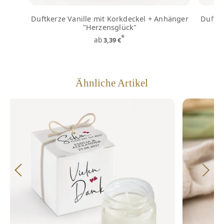
Duftkerze Vanille mit Korkdeckel + Anhänger
Duftke
"Herzensglück"
*
ab
3,39 €
Ähnliche Artikel