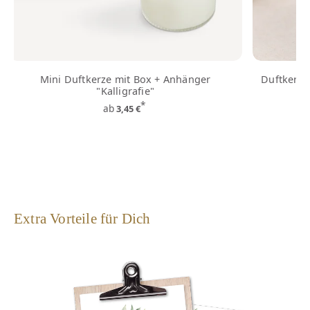
Mini Duftkerze mit Box + Anhänger
Duftkerze
"Kalligrafie"
*
ab
3,45 €
Extra Vorteile für Dich