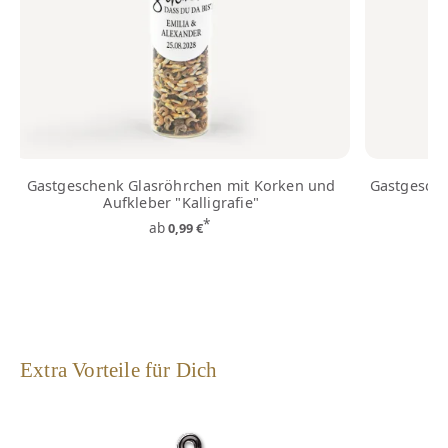
Gastgeschenk Glasröhrchen mit Korken und
Gastgesche
Aufkleber "Kalligrafie"
*
ab
0,99 €
Extra Vorteile für Dich