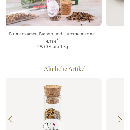
Blumensamen Bienen und Hummelmagnet
H
*
4,99 €
49,90 € pro 1 kg
Ähnliche Artikel