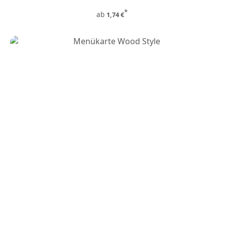
*
ab
1,74 €