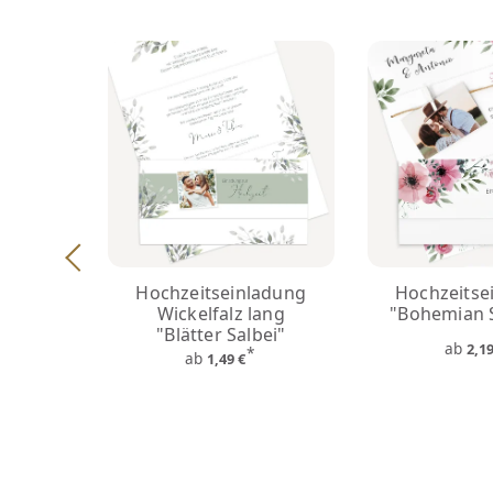
Hochzeitseinladung
Hochzeitse
Wickelfalz lang
"Bohemian
"Blätter Salbei"
ab
2,1
*
ab
1,49 €