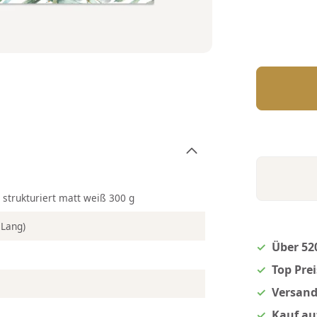
n strukturiert matt weiß 300 g
 Lang)
Über 52
Top Pre
Versand
Kauf au