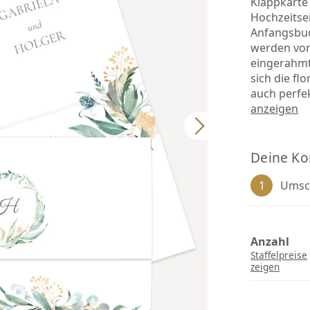
Klappkarte 
Hochzeitse
Anfangsbuc
werden von
eingerahmt.
sich die fl
auch perfe
anzeigen
Deine Ko
1
Umsch
Anzahl
Staffelpreise
zeigen