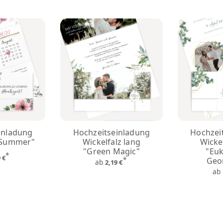
inladung
Hochzeitseinladung
Hochzei
 Summer"
Wickelfalz lang
Wickel
"Green Magic"
"Euk
*
9 €
*
Geo
ab
2,19 €
ab