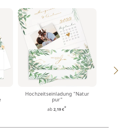
Hochzeitseinladung "Natur
e
pur"
*
ab
2,19 €