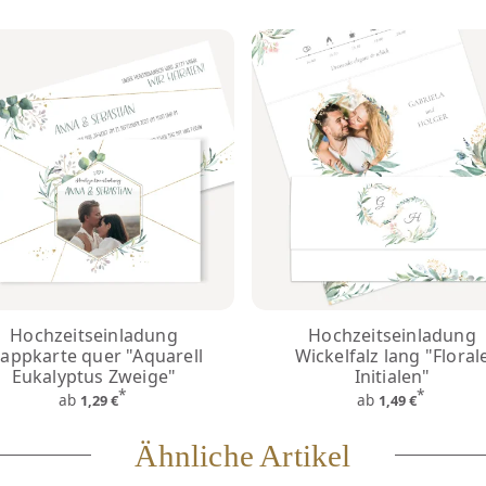
Hochzeitseinladung
Hochzeitseinladung
lappkarte quer "Aquarell
Wickelfalz lang "Floral
Eukalyptus Zweige"
Initialen"
*
*
ab
ab
1,29 €
1,49 €
Ähnliche Artikel