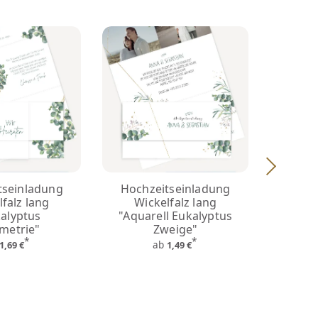
tseinladung
Hochzeitseinladung
Hoch
falz lang
Wickelfalz lang
Wic
alyptus
"Aquarell Eukalyptus
"Euka
metrie"
Zweige"
*
*
ab
1,69 €
1,49 €