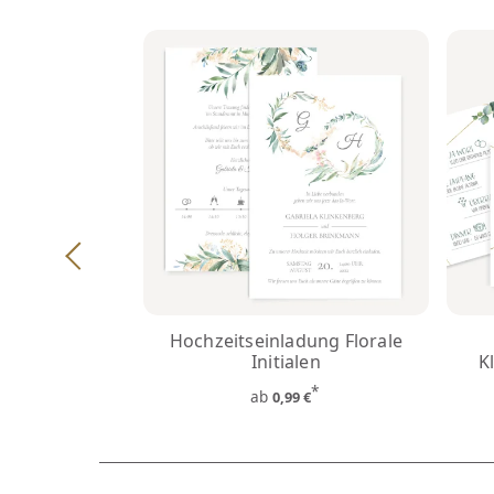
Hochzeitseinladung Florale
Initialen
K
*
ab
0,99 €