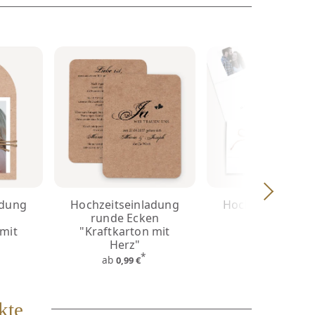
adung
Hochzeitseinladung
Hochzeitseinlad
runde Ecken
mit Herz
 mit
"Kraftkarton mit
*
ab
2,19 €
Herz"
*
ab
0,99 €
kte