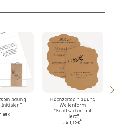
tseinladung
Hochzeitseinladung
Hoch
 Initialen"
Wellenform
Kla
"Kraftkarton mit
"Kr
*
1,69 €
Herz"
*
ab
1,19 €