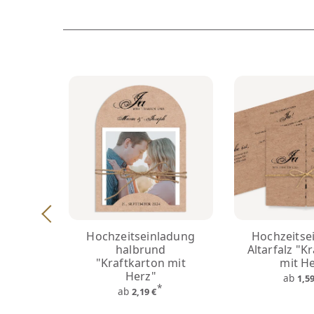
Hochzeitseinladung
Hochzeitse
halbrund
Altarfalz "K
"Kraftkarton mit
mit H
Herz"
ab
1,5
*
ab
2,19 €