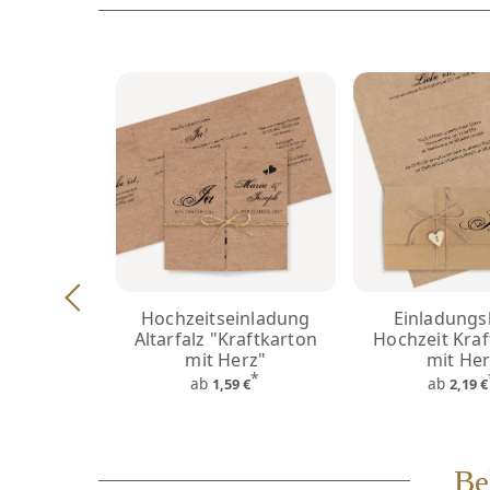
Hochzeitseinladung
Einladungs
Altarfalz "Kraftkarton
Hochzeit Kraf
mit Herz"
mit He
*
ab
ab
1,59 €
2,19 
Be