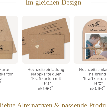
Im gleichen Design
karte
Hochzeitseinladung
Hochzeitseinl
tkarton
Klappkarte quer
halbrund
rz
"Kraftkarton mit
"Kraftkarton
*
Herz"
Herz"
€
*
*
ab
ab
1,99 €
2,19 €
liebte Alternativen & passende Produ