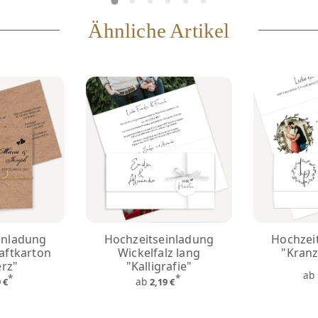
Ähnliche Artikel
inladung
Hochzeitseinladung
Hochzei
raftkarton
Wickelfalz lang
"Kranz
erz"
"Kalligrafie"
ab
*
*
ab
9 €
2,19 €