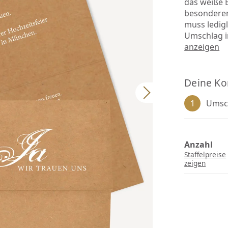
das weiße B
besonderem
muss ledig
Umschlag in
anzeigen
Deine Ko
1
Umsch
Anzahl
Staffelpreise
zeigen