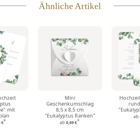
Ähnliche Artikel
ochzeit
Mini
Hochzei
yptus
Geschenkumschlag
rund
e" mit
8,5 x 8,5 cm
"Eukalyp
plan
"Eukalyptus Ranken"
ab
*
*
ab
9 €
0,69 €