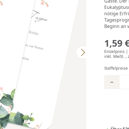
Gäste. Der
Eukalyptus
nötige Erfr
Tagesprogr
Beginn an w
1,59 
Einzelpreis 
inkl. MwSt. , 
Staffelpreise