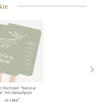
kte
r Hochzeit "Natural
ve" mit Ablaufplan
*
ab
1,59 €