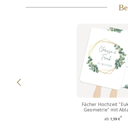
Be
Fächer Hochzeit "Eu
Geometrie" mit Abl
*
ab
1,59 €