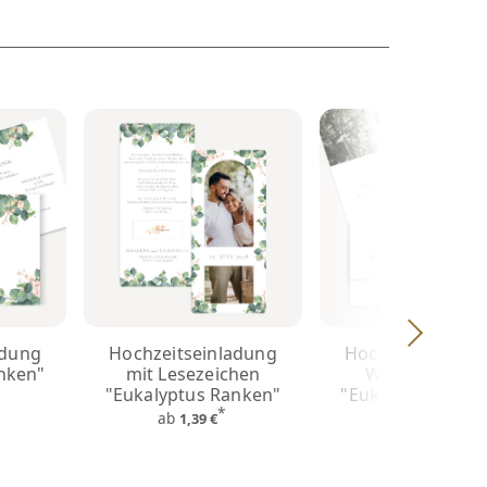
adung
Hochzeitseinladung
Hochzeitseinlad
nken"
mit Lesezeichen
Wickelfalz lan
"Eukalyptus Ranken"
"Eukalyptus Ran
*
*
ab
ab
1,39 €
1,49 €