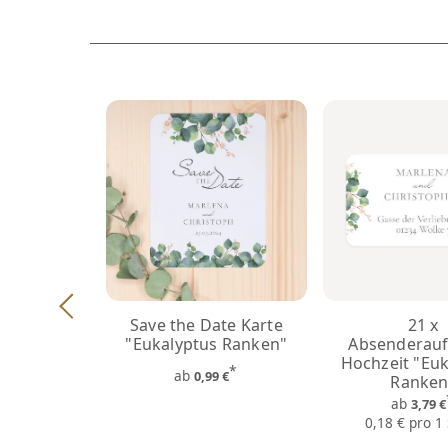
Save the Date Karte
21 x
"Eukalyptus Ranken"
Absenderauf
Hochzeit "Euk
*
ab
0,99 €
Ranken
ab
3,79 
0,18 € pro 1