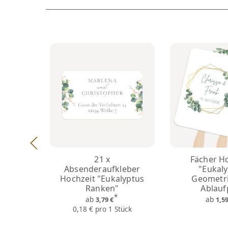
21 x
Fächer H
Absenderaufkleber
"Eukal
Hochzeit "Eukalyptus
Geometri
Ranken"
Ablauf
*
ab
ab
3,79 €
1,5
0,18 € pro 1 Stück