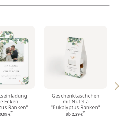
tseinladung
Geschenktäschchen
Ker
e Ecken
mit Nutella
"Euka
tus Ranken"
"Eukalyptus Ranken"
*
*
ab
0,99 €
2,29 €