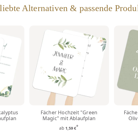
liebte Alternativen & passende Produ
kalyptus
Fächer Hochzeit "Green
Fäche
aufplan
Magic" mit Ablaufplan
Oli
*
ab
1,59 €