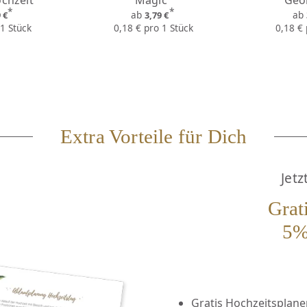
chzeit"
Magic"
Geo
*
*
ab
ab
9 €
3,79 €
 1 Stück
0,18 € pro 1 Stück
0,18 € 
Extra Vorteile für Dich
Jetz
Grat
5%
Gratis Hochzeitsplaner 