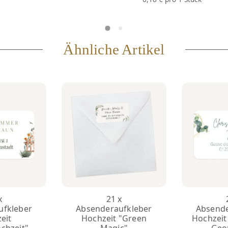
Ähnliche Artikel
x
21 x
ufkleber
Absenderaufkleber
Absende
eit
Hochzeit "Green
Hochzeit