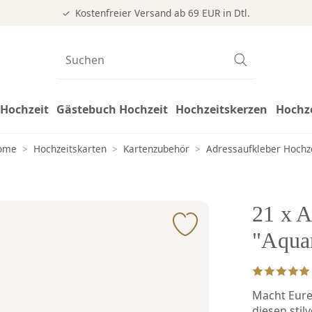
Kostenfreier Versand ab 69 EUR in Dtl.
Hochzeit
Gästebuch Hochzeit
Hochzeitskerzen
Hochz
ome
>
Hochzeitskarten
>
Kartenzubehör
>
Adressaufkleber Hochz
21 x A
"Aquar
Macht Eure
diesen stil