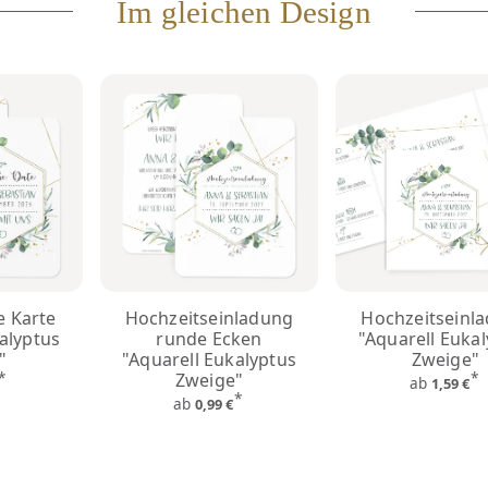
Im gleichen Design
e Karte
Hochzeitseinladung
Hochzeitseinl
alyptus
runde Ecken
"Aquarell Euka
"
"Aquarell Eukalyptus
Zweige"
*
*
Zweige"
ab
€
1,59 €
*
ab
0,99 €