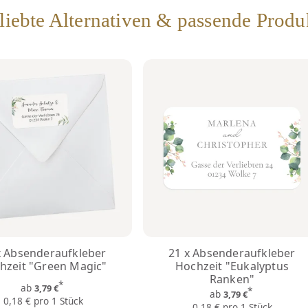
liebte Alternativen & passende Produ
x Absenderaufkleber
21 x Absenderaufkleber
hzeit "Green Magic"
Hochzeit "Eukalyptus
Ranken"
*
ab
3,79 €
*
ab
3,79 €
0,18 € pro 1 Stück
0,18 € pro 1 Stück