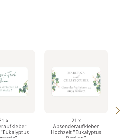
21 x
21 x
raufkleber
Absenderaufkleber
Abse
 "Eukalyptus
Hochzeit "Eukalyptus