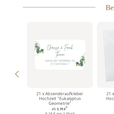
Be
21 x Absenderaufkleber
21 
Hochzeit "Eukalyptus
Hoc
Geometrie"
*
ab
3,79 €
0,18 € pro 1 Stück