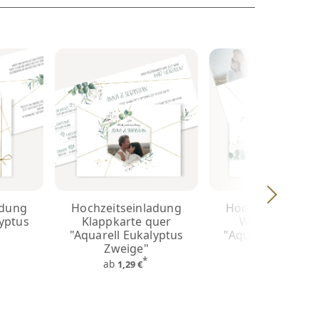
adung
Hochzeitseinladung
Hochzeitseinlad
lyptus
Klappkarte quer
Wickelfalz lan
"Aquarell Eukalyptus
"Aquarell Eukaly
Zweige"
Zweige"
*
*
ab
ab
1,29 €
1,49 €