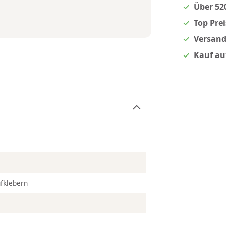
Über 52
Top Pre
Versand
Kauf au
fklebern