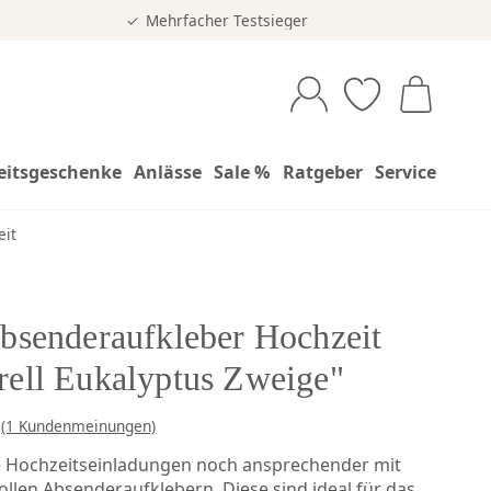
Mehrfacher Testsieger
eitsgeschenke
Anlässe
Sale %
Ratgeber
Service
eit
bsenderaufkleber Hochzeit
ell Eukalyptus Zweige"
(1 Kundenmeinungen)
 Hochzeitseinladungen noch ansprechender mit
vollen Absenderaufklebern. Diese sind ideal für das