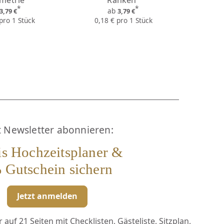
metrie"
Ranken"
Vi
*
*
ab
3,79 €
3,79 €
pro 1 Stück
0,18 € pro 1 Stück
0,2
t Newsletter abonnieren:
is Hochzeitsplaner &
 Gutschein sichern
Jetzt anmelden
auf 21 Seiten mit Checklisten, Gästeliste, Sitzplan,