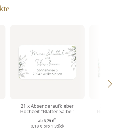
kte
21 x Absenderaufkleber
21 x Absende
Hochzeit "Blätter Salbei"
Hochzeit "Gar
*
ab
ab
3,79 €
3,7
0,18 € pro 1 Stück
0,18 € pro