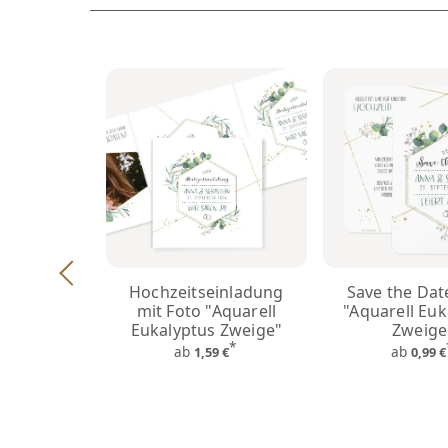
Hochzeitseinladung
Save the Dat
mit Foto "Aquarell
"Aquarell Euk
Eukalyptus Zweige"
Zweige
*
ab
ab
1,59 €
0,99 