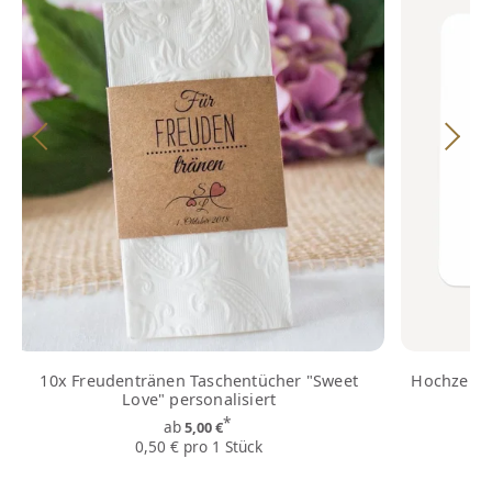
10x Freudentränen Taschentücher "Sweet
Hochzeits
Love" personalisiert
*
ab
5,00 €
0,50 € pro 1 Stück