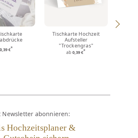
ischkarte
Tischkarte Hochzeit
Tischk
rabdrücke
Aufsteller
"Trockengras"
*
0,39 €
*
ab
0,39 €
t Newsletter abonnieren:
is Hochzeitsplaner &
 Gutschein sichern