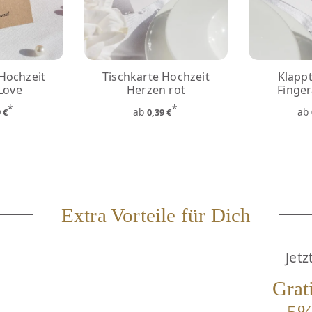
 Hochzeit
Tischkarte Hochzeit
Klappt
Love
Herzen rot
Finge
*
*
ab
ab
9 €
0,39 €
Extra Vorteile für Dich
Jetz
Grat
5%