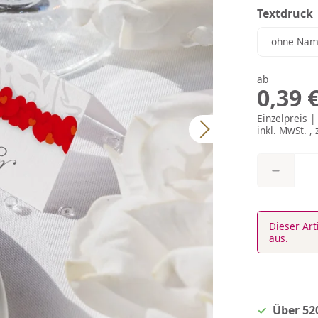
Textdruck
ohne Nam
ab
0,39 
Einzelpreis 
inkl. MwSt. , 
Dieser Art
aus.
Über 52