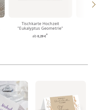
Tischkarte Hochzeit
Tischkarte
.
"Eukalyptus Geometrie"
Aufsteller "
Geome
*
ab
0,29 €
ab
0,3