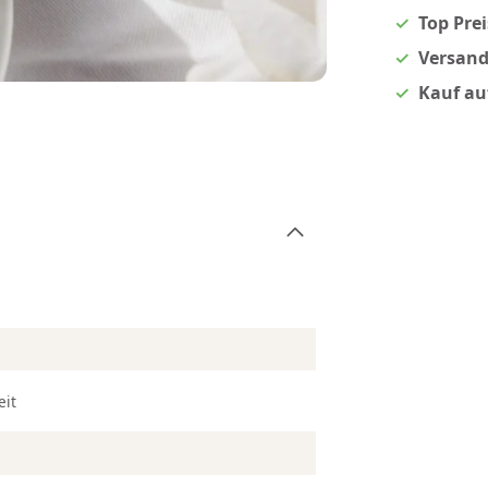
Top Pre
Versand
Kauf au
eit