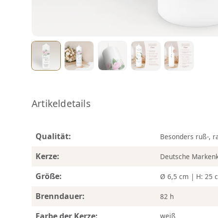
Artikeldetails
Qualität:
Besonders ruß-, r
Kerze:
Deutsche Marken
Größe:
Ø 6,5 cm | H: 25 
Brenndauer:
82 h
Farbe der Kerze:
weiß