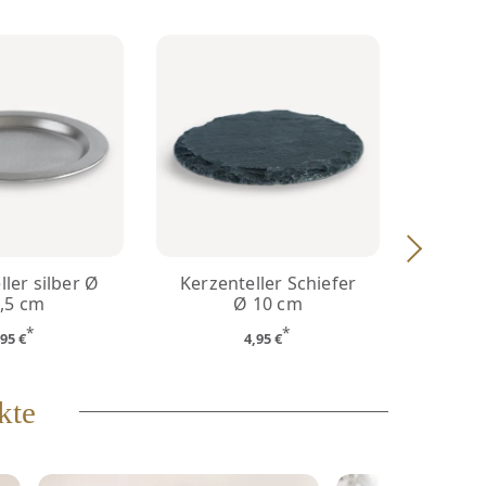
ller silber Ø
Kerzenteller Schiefer
Kerze
,5 cm
Ø 10 cm
*
*
,95 €
4,95 €
kte