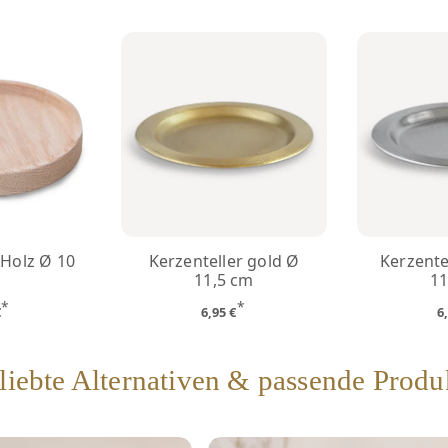
 Holz Ø 10
Kerzenteller gold Ø
Kerzente
m
11,5 cm
11
*
*
€
6,95 €
6
liebte Alternativen & passende Produ