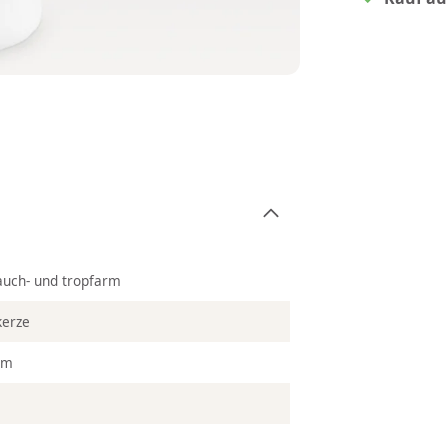
auch- und tropfarm
kerze
cm