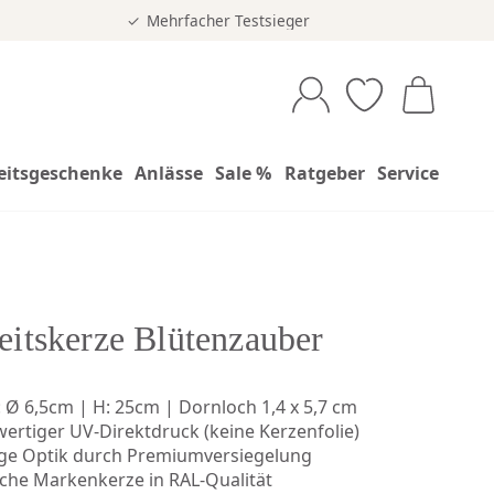
Mehrfacher Testsieger
eitsgeschenke
Anlässe
Sale %
Ratgeber
Service
itskerze Blütenzauber
 Ø 6,5cm | H: 25cm | Dornloch 1,4 x 5,7 cm
ertiger UV-Direktdruck (keine Kerzenfolie)
ge Optik durch Premiumversiegelung
che Markenkerze in RAL-Qualität