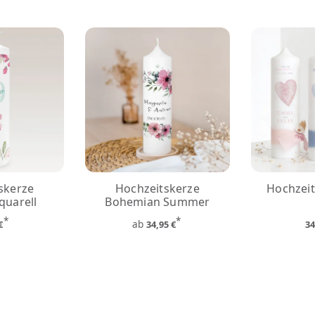
skerze
Hochzeitskerze
Hochzeit
quarell
Bohemian Summer
*
*
ab
 €
34,95 €
34