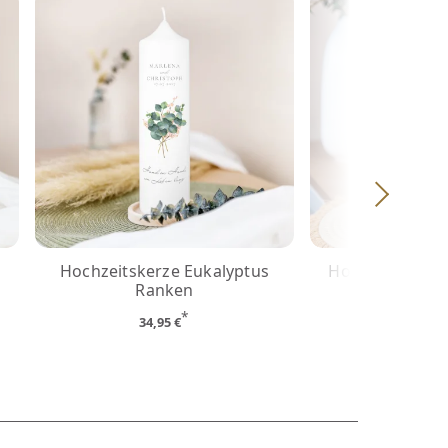
Hochzeitskerze Eukalyptus
Hochzeitskerz
Ranken
gelb mit 
*
34,95 €
35,95