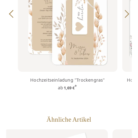
Hochzeitseinladung "Trockengras"
Hochz
*
ab
1,69 €
Ähnliche Artikel