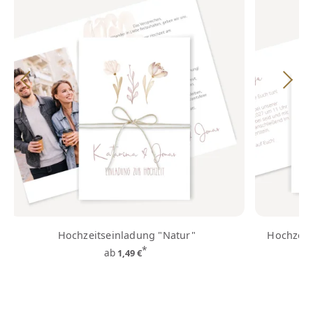
Hochzeitseinladung "Natur"
Hochzeit
*
ab
1,49 €