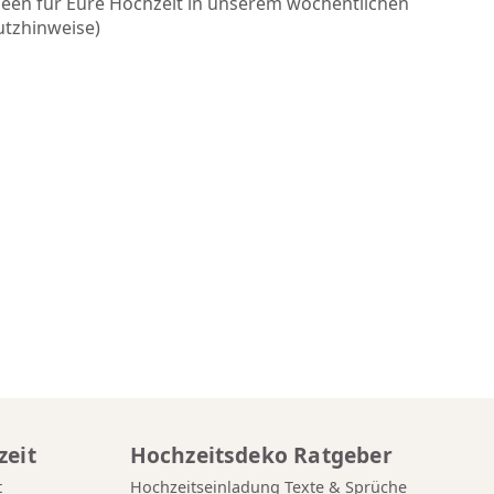
deen für Eure Hochzeit in unserem wöchentlichen
utzhinweise
)
zeit
Hochzeitsdeko Ratgeber
t
Hochzeitseinladung Texte & Sprüche