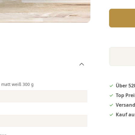
n matt weiß 300 g
Über 52
Top Pre
Versand
Kauf au