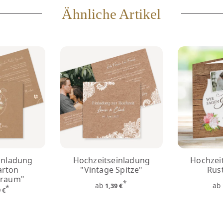
Ähnliche Artikel
inladung
Hochzeitseinladung
Hochzei
arton
"Vintage Spitze"
Rust
raum"
*
ab
ab
1,39 €
*
9 €