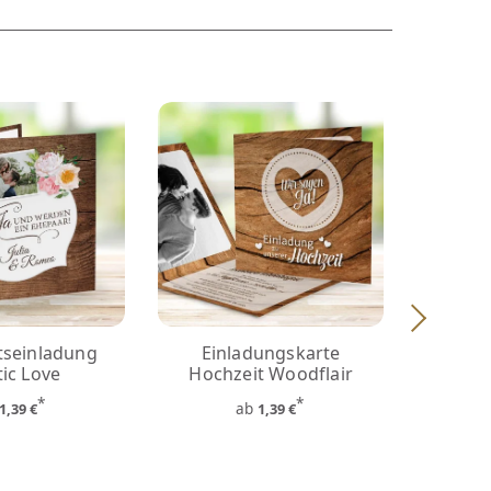
tseinladung
Einladungskarte
Hoch
ic Love
Hochzeit Woodflair
Ru
*
*
ab
1,39 €
1,39 €