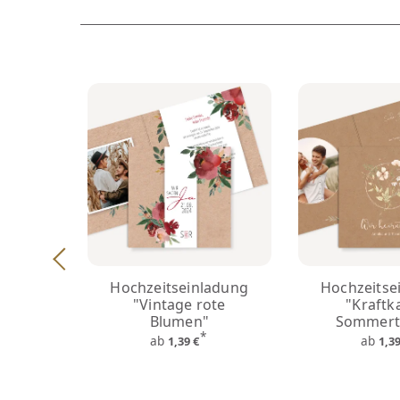
Hochzeitseinladung
Hochzeitse
"Vintage rote
"Kraftk
Blumen"
Sommert
*
ab
ab
1,39 €
1,3