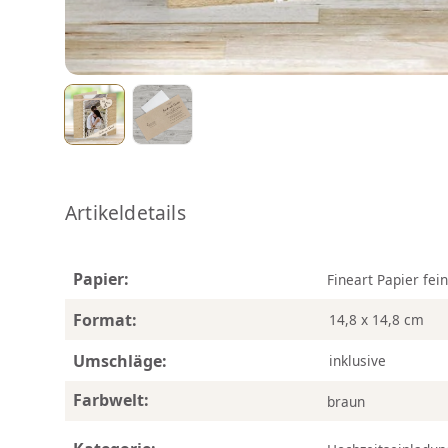
Artikeldetails
Papier:
Fineart Papier fei
Format:
14,8 x 14,8 cm
Umschläge:
inklusive
Farbwelt:
braun