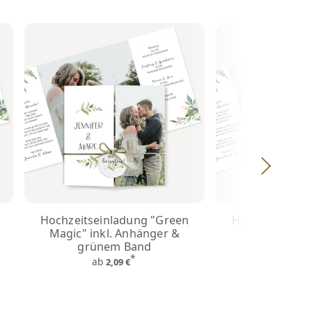
Hochzeitseinladung "Green
Hochzeitseinl
Magic" inkl. Anhänger &
Magic" ohn
grünem Band
ab
1,3
*
ab
2,09 €