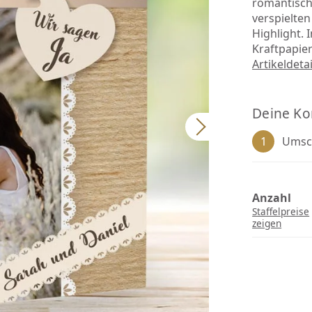
romantisch
verspielte
Highlight. 
Kraftpapie
Artikeldeta
Deine Ko
1
Umsc
Anzahl
Staffelpreise
zeigen