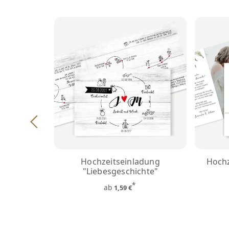
Hochzeitseinladung
Hochz
"Liebesgeschichte"
*
ab
1,59 €