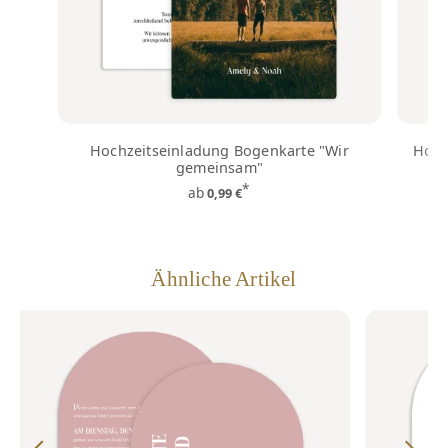
Hochzeitseinladung Bogenkarte "Wir
Hoch
gemeinsam"
*
ab
0,99 €
Ähnliche Artikel