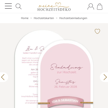
Home
>
Hochzeitskarten
>
Hochzeitseinladungen