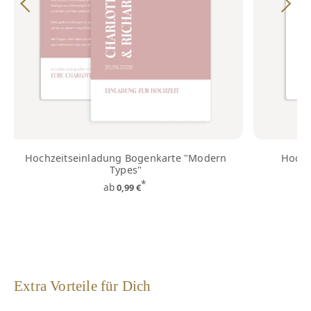
Hochzeitseinladung Bogenkarte "Modern
Hochz
Types"
*
ab
0,99 €
Extra Vorteile für Dich